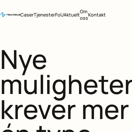
Om
Caser
Tjenester
FoU
Aktuelt
Kontakt
oss
Nye
mulighete
krever mer