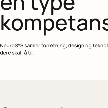
én type
kompetans
NeuroSYS samler forretning, design og teknol
dere skal få til.