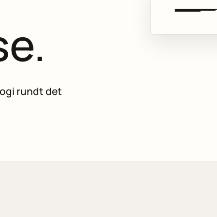
e.
ogi rundt det