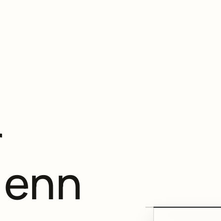
r
 enn