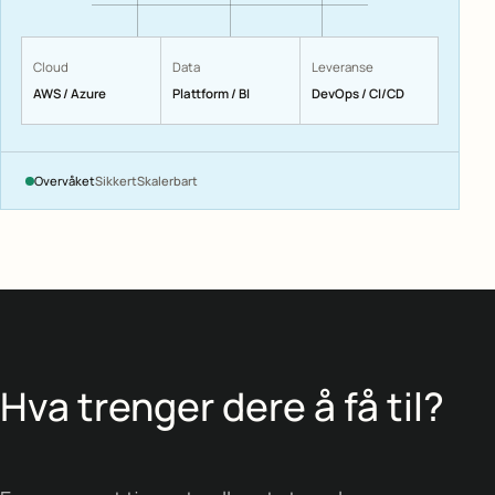
Cloud
Data
Leveranse
AWS / Azure
Plattform / BI
DevOps / CI/CD
Overvåket
Sikkert
Skalerbart
Hva trenger dere å få til?