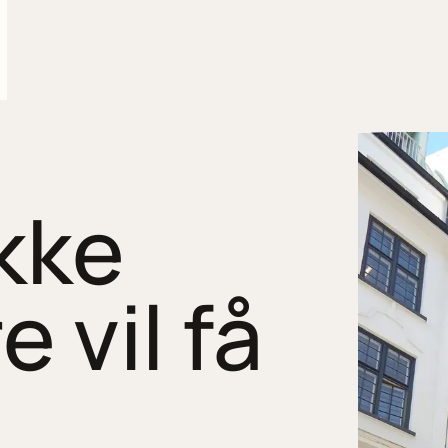
kke
 vil få