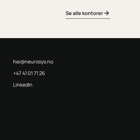
Se alle kontorer
hei@neurosys.no
+47 41 01 71 26
LinkedIn