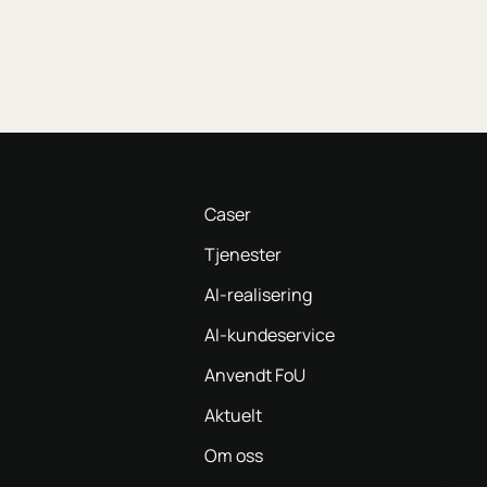
Caser
Tjenester
AI-realisering
AI-kundeservice
Anvendt FoU
Aktuelt
Om oss