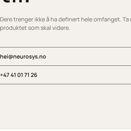
Dere trenger ikke å ha definert hele omfanget. Ta
produktet som skal videre.
hei@neurosys.no
+47 41 01 71 26