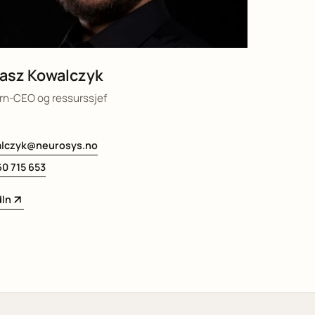
asz Kowalczyk
rn-CEO og ressurssjef
alczyk@neurosys.no
0 715 653
dIn