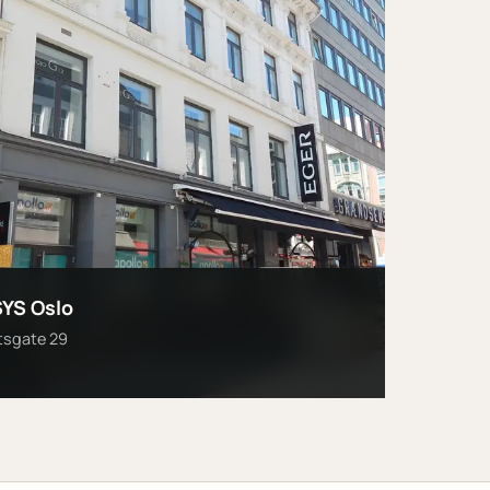
YS Oslo
ttsgate 29
o