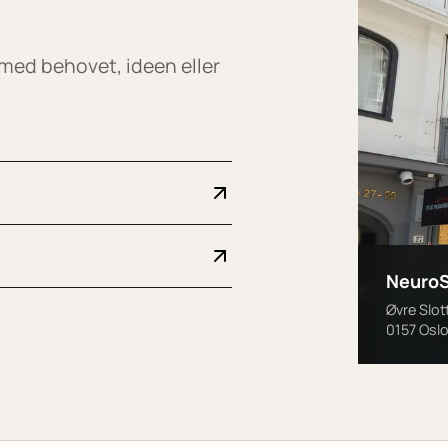
 med behovet, ideen eller
NeuroS
Øvre Slo
0157 Osl