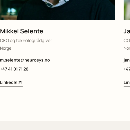
Mikkel Selente
Ja
CEO og teknologirådgiver
COO
Norge
No
m.selente@neurosys.no
ja
+47 41 01 71 26
+47
LinkedIn
Li