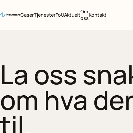
Om
Caser
Tjenester
FoU
Aktuelt
Kontakt
oss
La oss sna
om hva dere
til.