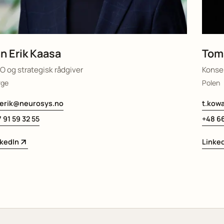
n Erik Kaasa
Tom
 og strategisk rådgiver
Konse
rge
Polen
nerik@neurosys.no
t.kow
 91 59 32 55
+48 66
nkedIn
Linke